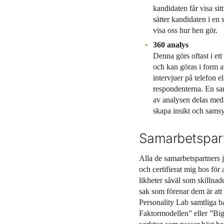
kandidaten får visa sit
sätter kandidaten i en
visa oss hur hen gör.
360 analys
Denna görs oftast i et
och kan göras i form a
intervjuer på telefon el
respondenterna. En sam
av analysen delas med 
skapa insikt och sams
Samarbetspart
Alla de samarbetspartners ja
och certifierat mig hos för 
likheter såväl som skillnad
sak som förenar dem är at
Personality Lab samtliga ba
Faktormodellen” eller ”Big 