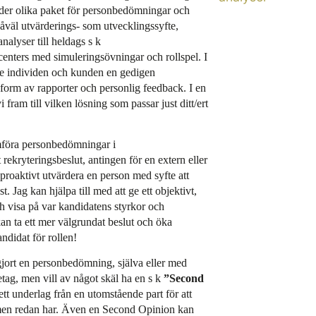
juder olika paket för personbedömningar och
såväl utvärderings- som utvecklingssyfte,
analyser till heldags s k
nters med simuleringsövningar och rollspel. I
åde individen och kunden en gedigen
i form av rapporter och personlig feedback. I en
fram till vilken lösning som passar just ditt/ert
omföra personbedömningar i
t rekryteringsbeslut, antingen för en extern eller
t proaktivt utvärdera en person med syfte att
t. Jag kan hjälpa till med att ge ett objektivt,
h visa på var kandidatens styrkor och
 kan ta ett mer välgrundat beslut och öka
andidat för rollen!
gjort en personbedömning, själva eller med
retag, men vill av något skäl ha en s k
”Second
e ett underlag från en utomstående part för att
men redan har. Även en Second Opinion kan