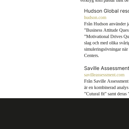
verktyg som passar bäst be
Hudson Global res
hudson.com
Från Hudson använder ja
”Business Attitude Ques
”Motivational Drives Que
slag och med olika svår
simuleringsövningar nä
Centers.
Saville Assessmen
savilleassessment.com
Från Saville Assessment
är en kombinerad analys 
”Cutural fit” samt deras
färdigheter. Jag använde
analys och rapport, ”My 
yrkesvägledning för att 
om vilken väg de skall väl