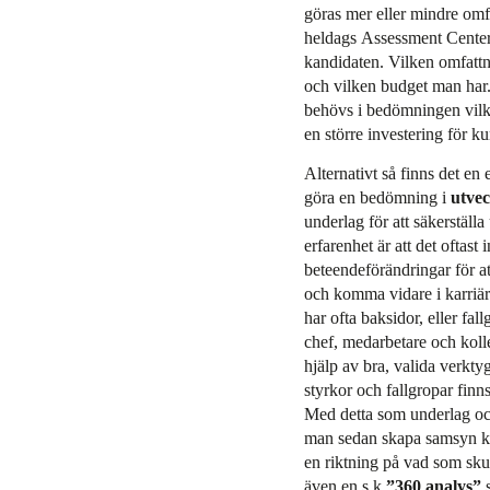
göras mer eller mindre omfat
heldags Assessment Centers
kandidaten. Vilken omfattn
och vilken budget man har.
behövs i bedömningen vilket
en större investering för k
Alternativt så finns det en 
göra en bedömning i
utvec
underlag för att säkerställa
erfarenhet är att det oftast
beteendeförändringar för att
och komma vidare i karriär
har ofta baksidor, eller fall
chef, medarbetare och kol
hjälp av bra, valida verktyg
styrkor och fallgropar finns 
Med detta som underlag och
man sedan skapa samsyn kr
en riktning på vad som skull
även en s k
”360 analys”
s