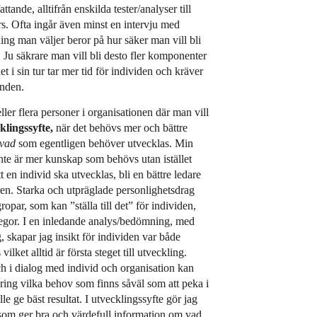
tande, alltifrån enskilda tester/analyser till
. Ofta ingår även minst en intervju med
ing man väljer beror på hur säker man vill bli
 Ju säkrare man vill bli desto fler komponenter
 i sin tur tar mer tid för individen och kräver
unden.
eller flera personer i organisationen där man vill
klingssyfte,
när det behövs mer och bättre
vad
som egentligen behöver utvecklas. Min
 inte är mer kunskap som behövs utan istället
 en individ ska utvecklas, bli en bättre ledare
en. Starka och utpräglade personlighetsdrag
gropar, som kan ”ställa till det” för individen,
legor. I en inledande analys/bedömning, med
, skapar jag insikt för individen var både
vilket alltid är första steget till utveckling.
 i dialog med individ och organisation kan
ing vilka behov som finns såväl som att peka i
e ge bäst resultat. I utvecklingssyfte gör jag
om ger bra och värdefull information om vad