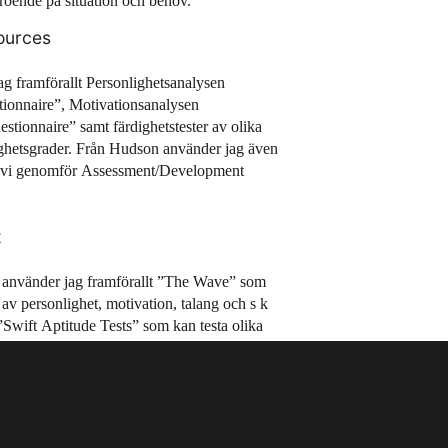
roende på situation och behov.
ources
g framförallt Personlighetsanalysen
tionnaire”, Motivationsanalysen
stionnaire” samt färdighetstester av olika
ighetsgrader. Från Hudson använder jag även
r vi genomför Assessment/Development
t
 använder jag framförallt ”The Wave” som
av personlighet, motivation, talang och s k
 ”Swift Aptitude Tests” som kan testa olika
r också en för ungdomar speciellt framtagen
Self Report”, när jag jobbar med studie- och
hjälpa ungdomar att få insikt och vägledning
ja i studier och karriär.