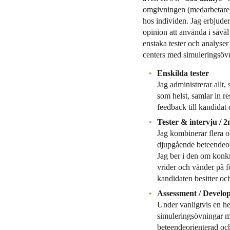
omgivningen (medarbetare, 
hos individen. Jag erbjude
opinion att använda i såväl
enstaka tester och analyse
centers med simuleringsövn
Enskilda tester
Jag administrerar allt, 
som helst, samlar in res
feedback till kandidat
Tester & intervju / 
Jag kombinerar flera o
djupgående beteendeor
Jag ber i den om konk
vrider och vänder på f
kandidaten besitter och
Assessment / Develo
Under vanligtvis en he
simuleringsövningar m
beteendeorienterad oc