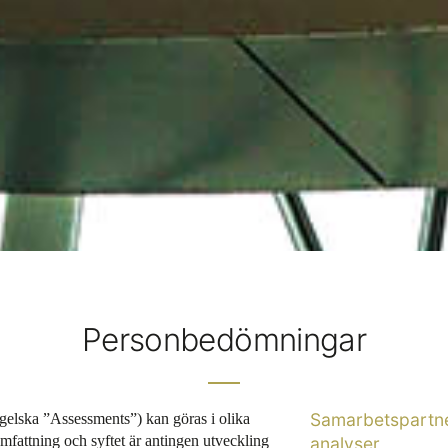
Personbedömningar
elska ”Assessments”) kan göras i olika
Samarbetspartne
mfattning och syftet är antingen utveckling
analyser