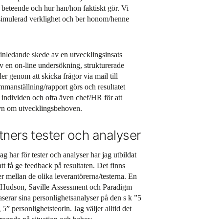
t beteende och hur han/hon faktiskt gör. Vi
 simulerad verklighet och ber honom/henne
t inledande skede av en utvecklingsinsats
v en on-line undersökning, strukturerade
ler genom att skicka frågor via mail till
manställning/rapport görs och resultatet
individen och ofta även chef/HR för att
yn om utvecklingsbehoven.
ners tester och analyser
g har för tester och analyser har jag utbildat
att få ge feedback på resultaten. Det finns
er mellan de olika leverantörerna/testerna. En
t Hudson, Saville Assessment och Paradigm
serar sina personlighetsanalyser på den s k ”5
5” personlighetsteorin. Jag väljer alltid det