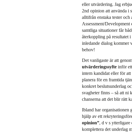
eller utvärdering. Jag erb
2nd opinion att använda i 
alltifrån enstaka tester och 
Assessment/Development ce
samtliga situationer får b
återkoppling på resultatet 
inledande dialog kommer vi 
behov!
Det vanligaste är att gen
utvärderingssyfte
inför et
intern kandidat eller för at
planera för en framtida tjäns
konkret beslutsunderlag oc
svagheter finns – så att ni
chanserna att det blir rätt k
Ibland har organisationen 
hjälp av ett rekryteringsfö
opinion”
, d v s ytterligar
komplettera det underlag 