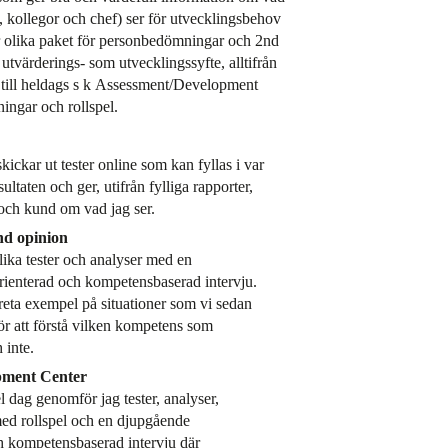
kollegor och chef) ser för utvecklingsbehov
r olika paket för personbedömningar och 2nd
 utvärderings- som utvecklingssyfte, alltifrån
r till heldags s k Assessment/Development
ingar och rollspel.
skickar ut tester online som kan fyllas i var
ultaten och ger, utifrån fylliga rapporter,
 och kund om vad jag ser.
2nd opinion
lika tester och analyser med en
ienterad och kompetensbaserad intervju.
reta exempel på situationer som vi sedan
ör att förstå vilken kompetens som
 inte.
pment Center
l dag genomför jag tester, analyser,
ed rollspel och en djupgående
h kompetensbaserad intervju där